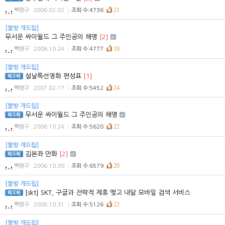
21
빽짱구
2006.02.02
조회 수:4736
[짤방·개드립]
무서운 싸이월드 그 주인공의 해명
[2]
18
빽짱구
2006.10.24
조회 수:4777
[짤방·개드립]
설날특선영화 편성표
[1]
24
빽짱구
2007.02.17
조회 수:5452
[짤방·개드립]
무서운 싸이월드 그 주인공의 해명
22
빽짱구
2006.10.24
조회 수:5620
[짤방·개드립]
김본좌 만화
[2]
20
빽짱구
2006.10.30
조회 수:6579
[짤방·개드립]
[skt] SKT, 구글과 전략적 제휴 맺고 내달 모바일 검색 서비스
22
빽짱구
2006.10.31
조회 수:5126
[짤방·개드립]