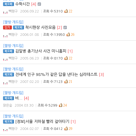
수학시간
[4]
22
빽짱구
2006.09.22
조회 수:5310
[짤방·개드립]
착시현상 사진모음
[2]
26
빽짱구
2006.01.08
조회 수:13950
[짤방·개드립]
김일병 총기난사 사건 미니홈피
[1]
22
빽짱구
2005.06.23
조회 수:8170
[짤방·개드립]
전세계 인구 98%가 같은 답을 낸다는 심리테스트
[3]
21
빽짱구
2007.02.20
조회 수:7123
[짤방·개드립]
비...
[4]
24
맑은숲
2004.03.30
조회 수:5299
[짤방·개드립]
[정보]서울 지하철 빨리 갈아타기
[1]
29
빽짱구
2004.02.07
조회 수:8412