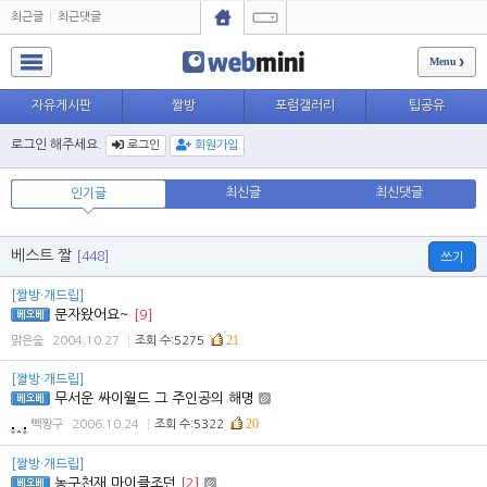
최근글
최근댓글
Menu
자유게시판
짤방
포럼갤러리
팁공유
로그인 해주세요.
로그인
회원가입
최신글
최신댓글
인기글
베스트 짤
[448]
쓰기
[짤방·개드립]
문자왔어요~
[9]
21
맑은숲
2004.10.27
조회 수:5275
[짤방·개드립]
무서운 싸이월드 그 주인공의 해명
20
빽짱구
2006.10.24
조회 수:5322
[짤방·개드립]
농구천재 마이클조던
[2]