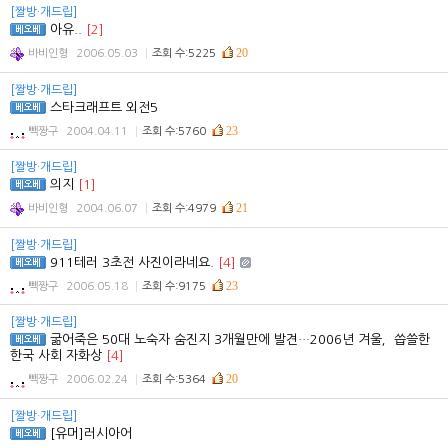
[짤방·개드립]
아유..
[2]
20
바비인형
2006.05.03
조회 수:5225
[짤방·개드립]
스타크래프트 외전5
23
빽짱구
2004.04.11
조회 수:5760
[짤방·개드립]
의지
[1]
21
바비인형
2004.06.07
조회 수:4979
[짤방·개드립]
911테러 3초전 사진이라네요.
[4]
23
빽짱구
2006.05.18
조회 수:9175
[짤방·개드립]
굶어죽은 50대 노숙자 숨진지 3개월만에 발견…2006년 겨울，씁쓸한
한국 사회 자화상
[4]
20
빽짱구
2006.02.24
조회 수:5364
[짤방·개드립]
[유머]러시아어