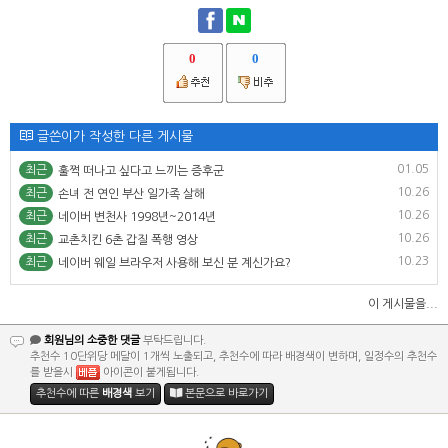
0
0
글쓴이가 작성한 다른 게시물
01.05
최근
훌쩍 떠나고 싶다고 느끼는 증후군
10.26
최근
손녀 전 연인 부산 일가족 살해
10.26
최근
네이버 변천사 1998년~2014년
10.26
최근
교촌치킨 6촌 갑질 폭행 영상
10.23
최근
네이버 웨일 브라우저 사용해 보신 분 계신가요?
이 게시물을...
회원님의 소중한 댓글
부탁드립니다.
추천수 10단위당 메달이 1개씩 노출되고, 추천수에 따라 배경색이 변하며, 일정수의 추천수
를 받을시
아이콘이 붙게됩니다.
추천수에 따른
배경색
보기
본문으로 바로가기