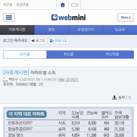
최근글
최근댓글
Menu
자유게시판
짤방
포럼갤러리
팁공유
로그인 해주세요.
로그인
회원가입
최신글
최신댓글
인기글
[자유게시판]
아파트별 소득
빽짱구
| 2019.01.05 13:09:25 |
메뉴 건너뛰기
포인트 : 56948
|
레벨 : 25
첨부
[1]