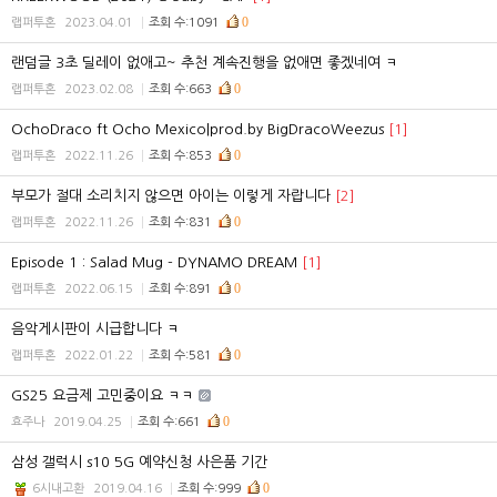
0
랩퍼투혼
2023.04.01
조회 수:1091
랜덤글 3초 딜레이 없애고~ 추천 계속진행을 없애면 좋겠네여 ㅋ
0
랩퍼투혼
2023.02.08
조회 수:663
OchoDraco ft Ocho Mexico|prod.by BigDracoWeezus
[1]
0
랩퍼투혼
2022.11.26
조회 수:853
부모가 절대 소리치지 않으면 아이는 이렇게 자랍니다
[2]
0
랩퍼투혼
2022.11.26
조회 수:831
Episode 1 : Salad Mug - DYNAMO DREAM
[1]
0
랩퍼투혼
2022.06.15
조회 수:891
음악게시판이 시급합니다 ㅋ
0
랩퍼투혼
2022.01.22
조회 수:581
GS25 요금제 고민중이요 ㅋㅋ
0
효주나
2019.04.25
조회 수:661
삼성 갤럭시 s10 5G 예약신청 사은품 기간
0
6시내고환
2019.04.16
조회 수:999