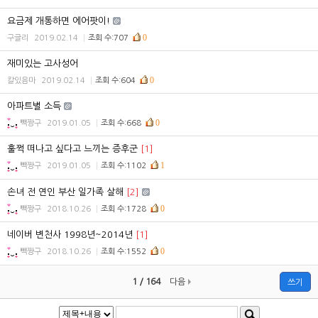
요금제 개통하면 에어팟이!
0
구글리
2019.02.14
조회 수:707
재미있는 고사성어
0
칼있음마
2019.02.14
조회 수:604
아파트별 소득
0
빽짱구
2019.01.05
조회 수:668
훌쩍 떠나고 싶다고 느끼는 증후군
[1]
1
빽짱구
2019.01.05
조회 수:1102
손녀 전 연인 부산 일가족 살해
[2]
0
빽짱구
2018.10.26
조회 수:1728
네이버 변천사 1998년~2014년
[1]
0
빽짱구
2018.10.26
조회 수:1552
1 / 164
다음
쓰기