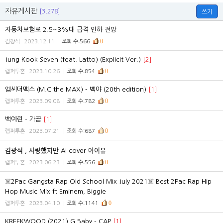
자유게시판
[3,278]
쓰기
자동차보험료 2.5~3%대 급격 인하 전망
0
김창식
2023.12.11
조회 수:566
Jung Kook Seven (feat. Latto) (Explicit Ver.)
[2]
0
랩퍼투혼
2023.10.26
조회 수:854
엠씨더맥스 (M.C the MAX) - 백야 (20th edition)
[1]
0
랩퍼투혼
2023.09.08
조회 수:782
백예린 - 가끔
[1]
0
랩퍼투혼
2023.07.21
조회 수:687
김광석 , 사랑했지만 AI cover 아이유
0
랩퍼투혼
2023.06.23
조회 수:556
☠️2Pac Gangsta Rap Old School Mix July 2021☠️ Best 2Pac Rap Hip
Hop Music Mix ft Eminem, Biggie
0
랩퍼투혼
2023.04.10
조회 수:1141
KREEKWOOD (2021) G 5aby - CAP
[1]