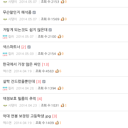
0
사뎅이
2014.05.07
조회 수:2153
무슨말인지 해석좀
0
사뎅이
2014.05.07
조회 수:1569
저렇게 되는것도 쉽지 않은데
0
킬러
2014.05.07
조회 수:2100
색스파트너
[2]
0
킬러
2014.05.03
조회 수:2154
한국에서 가장 많은 싸인
[13]
6
엑스면
2014.04.19
조회 수:4583
살짝 건드렸을뿐인데
[3]
0
킬러
2014.04.28
조회 수:1394
액정보호 필름의 추억
[4]
1
사뎅이
2014.04.23
조회 수:1831
억대 연봉 보장된 고등학생.jpg
[3]
1
엑스면
2014.04.19
조회 수:1409