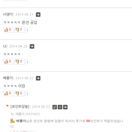
사뎅이
댓
2014.04.21
글
ㅋㅋㅋㅋㅋ 완전 공감
0
0
UI
댓
2014.04.28
글
ㅋㅋㅋㅋㅋ
0
0
베롱이
댓
2014.05.22
글
ㅋㅋㅋㅋ 이런
0
0
[포인트당첨]
수
삭
댓
2014.05.22
정
제
글
To. 베롱이
(547487)
베롱이
님은 포인트 팡팡에 당첨이 되셔서 추가로
50
포인트가 적립되셨습니
다.