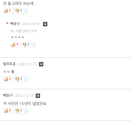
전 동그라미 쓰는데..
0
0
빽짱구
댓
2018.10.31
글
To. 샤넬
(552159)
ㅋㅋㅋㅋ
0
0
랩퍼투혼
댓
2022.01.22
글
ㅋㅋ 휙
0
0
빽짱구
댓
2022.12.14
글
저 사인만 15년이 넘었군요.
0
0