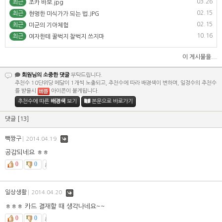
03.26
최근
조카 바보.jpg
02.15
최근
현명한 미식가가 되는 법.JPG
02.15
최근
미군의 기아체험
10.16
최근
여자한테 꿀벅지 찰벅지 쓰지마
이 게시물을...
회원님의 소중한 댓글
부탁드립니다.
추천수 10단위당 메달이 1개씩 노출되고, 추천수에 따라 배경색이 변하며, 일정수의 추천수
를 받을시
아이콘이 붙게됩니다.
추천수에 따른
배경색
보기
본문으로 바로가기
댓글
[13]
빽짱구
댓
2014.04.19
글
공감되네요 ㅎㅎ
0
0
일상생활
댓
2014.04.20
글
ㅎㅎㅎ 카드 결재할 때 생각나네요~~
0
0