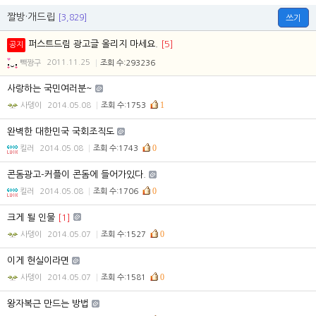
짤방·개드립
[3,829]
쓰기
퍼스트드림 광고글 올리지 마세요.
[5]
공지
빽짱구
2011.11.25
조회 수:293236
사랑하는 국민여러분~
1
사뎅이
2014.05.08
조회 수:1753
완벽한 대한민국 국회조직도
0
킬러
2014.05.08
조회 수:1743
콘돔광고-커플이 콘돔에 들어가있다.
0
킬러
2014.05.08
조회 수:1706
크게 될 인물
[1]
0
사뎅이
2014.05.07
조회 수:1527
이게 현실이라면
0
사뎅이
2014.05.07
조회 수:1581
왕자복근 만드는 방법