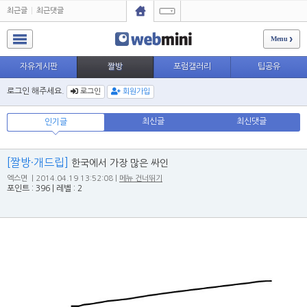
최근글
최근댓글
Menu
자유게시판
짤방
포럼갤러리
팁공유
로그인 해주세요.
로그인
회원가입
최신글
최신댓글
인기글
[짤방·개드립]
한국에서 가장 많은 싸인
엑스면
| 2014.04.19 13:52:08 |
메뉴 건너뛰기
포인트 : 396
|
레벨 : 2