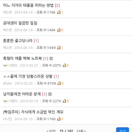
어느 처자의 태풍을 피하는 방법
[2]
1
엑스면
2014.04.19
조회 수:1764
공대생의 깔끔한 일침
0
엑스면
2014.04.19
조회 수:1464
훈훈한 중고딩나라
[1]
1
엑스면
2014.04.19
조회 수:1449
흑형의 애플 맥북 노트북
[1]
0
사뎅이
2014.03.27
조회 수:2075
ㅅㅅ중에 가장 당황스러운 상황
[1]
0
dlwlxl
2014.03.25
조회 수:4709
남자들에겐 어려운 문제
[1]
0
사뎅이
2014.03.19
조회 수:2274
(빡침주의) 자식에게 소금밥 먹인 계모
0
너니깐
2014.03.18
조회 수:1760
이전
15 / 192
다음
쓰기