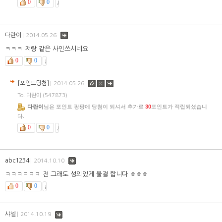
0
0
다란이
댓
2014.05.26
글
ㅋㅋㅋ 저랑 같은 사인쓰시네요
0
0
[포인트당첨]
수
삭
댓
2014.05.26
정
제
글
To. 다란이
(547873)
다란이
님은 포인트 팡팡에 당첨이 되셔서 추가로
30
포인트가 적립되셨습니
다.
0
0
abc1234
댓
2014.10.10
글
ㅋㅋㅋㅋㅋㅋ 전 그래도 성의있게 물결 합니다 ㅎㅎㅎ
0
0
샤넬
댓
2014.10.19
글